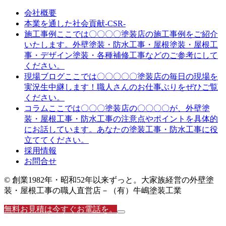
会社概要
本業を通した社会貢献-CSR-
施工事例
ここでは〇〇〇〇塗装店の施工事例をご紹介
いたします。外壁塗装・防水工事・屋根塗装・屋根工
事・デザイン塗装・各種補修工事などのご参考にして
ください。
現場ブログ
ここでは〇〇〇〇〇塗装店の毎日の現場を
実況生中継します！職人さんのお仕事ぶりをぜひご覧
ください。
コラム
ここでは〇〇〇塗装店の〇〇〇〇が、外壁塗
装・屋根工事・防水工事の注意点やポイントを具体的
にお話しています。あなたの塗装工事・防水工事に役
立ててください。
採用情報
お問合せ
© 創業1982年・昭和52年以来ずっと。大家族経営の外壁塗
装・屋根工事の職人直営店－（有）牛嶋塗装工業
無料お見積は今すぐお電話を。