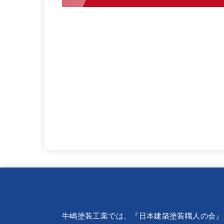
牛嶋塗装工業では、『
日本建築塗装職人の会
』