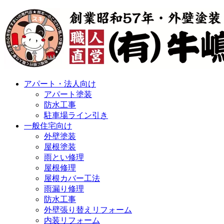
アパート・法人向け
アパート塗装
防水工事
駐車場ライン引き
一般住宅向け
外壁塗装
屋根塗装
雨とい修理
屋根修理
屋根カバー工法
雨漏り修理
防水工事
外壁張り替えリフォーム
内装リフォーム