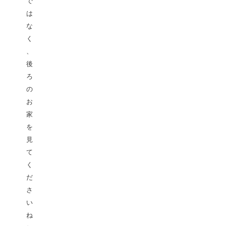
で
は
な
く
、
後
ろ
の
お
家
を
見
て
く
だ
さ
い
ね