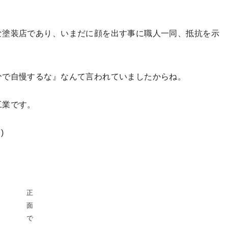
な塗装店であり、いまだに顔を出す事に職人一同、抵抗を示
分で自慢するな』なんて言われていましたからね。
工業です。
)
正
面
で